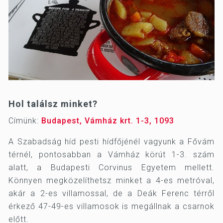
Hol találsz minket?
Címünk:
Budapest, Vámház krt. 1-3, 1093
A Szabadság híd pesti hídfőjénél vagyunk a Fővám
térnél, pontosabban a Vámház körút 1-3. szám
alatt, a Budapesti Corvinus Egyetem mellett.
Könnyen megközelíthetsz minket a 4-es metróval,
akár a 2-es villamossal, de a Deák Ferenc térről
érkező 47-49-es villamosok is megállnak a csarnok
előtt.