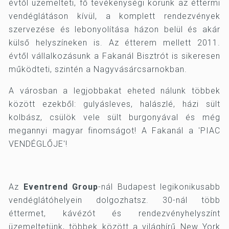
évtől üzemelteti, fő tevékenységi körünk az éttermi
vendéglátáson kívül, a komplett rendezvények
szervezése és lebonyolítása házon belül és akár
külső helyszíneken is. Az étterem mellett 2011.
évtől vállalkozásunk a Fakanál Bisztrót is sikeresen
működteti, szintén a Nagyvásárcsarnokban.
A városban a legjobbakat eheted nálunk többek
között ezekből: gulyásleves, halászlé, házi sült
kolbász, csülök vele sült burgonyával és még
megannyi magyar finomságot! A Fakanál a 'PIAC
VENDÉGLŐJE'!
Az
Eventrend Group
-nál Budapest legikonikusabb
vendéglátóhelyein dolgozhatsz. 30-nál több
éttermet, kávézót és rendezvényhelyszínt
üzemeltetünk, többek között a világhírű New York