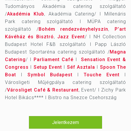
Tudományos Akadémia catering szolgáltató
/
Akadémia Klub
, Akadémia Catering/ I Millenáris
Park catering szolgáltató I MÜPA catering
szolgáltató /
Bohém rendezvényhelyszín
,
P’art
Kávéház és Bisztró
,
Jazz Event
/ I NH Collection
Budapest Hotel F&B szolgáltató I Papp László
Budapest Sportaréna catering szolgáltató /
Magna
Catering
/ I
Parliament Café
I
Sensation Event &
Congress
I
Setup Event
I
Séf Asztala
I
Spoon The
Boat
I
Symbol Budapest
I
Touche Event
I
Városligeti Műjégpálya catering szolgáltató
/
Városliget Café & Restaurant
, Event/ I Zichy Park
Hotel Bikács**** I Bistro na Snezce Csehország
Jelentkezem