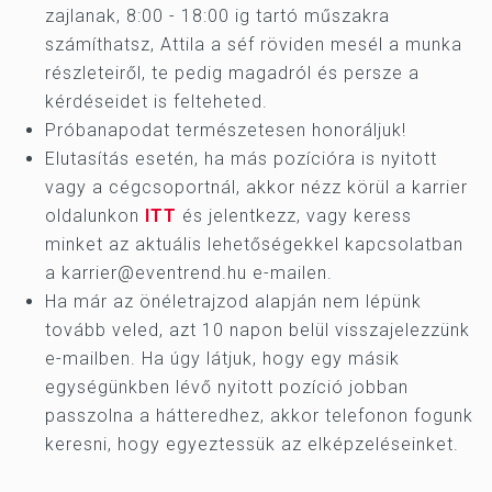
zajlanak, 8:00 - 18:00 ig tartó műszakra
számíthatsz, Attila a séf röviden mesél a munka
részleteiről, te pedig magadról és persze a
kérdéseidet is felteheted.
Próbanapodat természetesen honoráljuk!
Elutasítás esetén, ha más pozícióra is nyitott
vagy a cégcsoportnál, akkor nézz körül a karrier
oldalunkon
ITT
és jelentkezz, vagy keress
minket az aktuális lehetőségekkel kapcsolatban
a
karrier@eventrend.hu
e-mailen.
Ha már az önéletrajzod alapján nem lépünk
tovább veled, azt 10 napon belül visszajelezzünk
e-mailben. Ha úgy látjuk, hogy egy másik
egységünkben lévő nyitott pozíció jobban
passzolna a hátteredhez, akkor telefonon fogunk
keresni, hogy egyeztessük az elképzeléseinket.