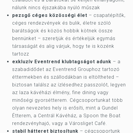
nálunk nincs éjszakába nyúló műszak
pezsgő céges közösségi élet
– csapatépítők,
céges rendezvények és bulik, életre szóló
barátságok és közös hobbik kötnek össze
bennünket – szeretjük és értékeljük egymás
társaságát és alig várjuk, hogy te is közénk
tartozz
exkluzív Eventrend klubtagságot adunk
– a
szabadidődet az Eventrend Grouphoz tartozó
éttermekben és szállodákban is eltöltheted –
biztosan találsz az ízlésedhez passzolót, legyen
az laza kávéházi élmény, fine dining vagy
minőségi gyorsétterem. Cégcsoportunkat több
olyan nevezetes hely is erősíti, mint a Gundel
Étterem, a Centrál Kávéház, a Spoon the Boat
rendezvényhajó, vagy a Városliget Café.
stabil hátteret biztosítunk
– cégcsoportunk