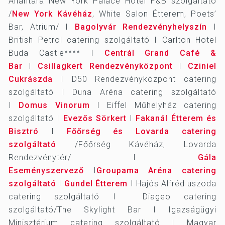
Anantara New York Palace Hotel F&B szolgáltató
/
New York Kávéház
, White Salon Étterem, Poets’
Bar, Atrium/ I
Bagolyvár Rendezvényhelyszín
I
British Petrol catering szolgáltató I Carlton Hotel
Buda Castle**** I
Centrál Grand Café &
Bar
I
Csillagkert Rendezvényközpont
I
Cziniel
Cukrászda
I D50 Rendezvényközpont catering
szolgáltató I Duna Aréna catering szolgáltató
I
Domus Vinorum
I Eiffel Műhelyház catering
szolgáltató I
Evezős Sörkert
I
Fakanál Étterem és
Bisztró
I
Főőrség és Lovarda catering
szolgáltató
/Főőrség Kávéház, Lovarda
Rendezvénytér/ I
Gála
Eseményszervező
I
Groupama Aréna catering
szolgáltató
I
Gundel Étterem
I Hajós Alfréd uszoda
catering szolgáltató I Diageo catering
szolgáltató/The Skylight Bar I Igazságügyi
Minisztérium catering szolgáltató I Magyar