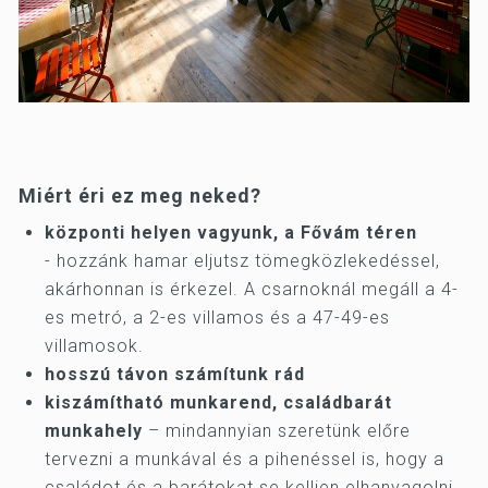
Miért éri ez meg neked?
központi helyen vagyunk, a Fővám téren
-
hozzánk hamar eljutsz tömegközlekedéssel,
akárhonnan is érkezel. A csarnoknál megáll a 4-
es metró, a 2-es villamos és a 47-49-es
villamosok.
hosszú távon számítunk rád
kiszámítható munkarend, családbarát
munkahely
– mindannyian szeretünk előre
tervezni a munkával és a pihenéssel is, hogy a
családot és a barátokat se kelljen elhanyagolni,