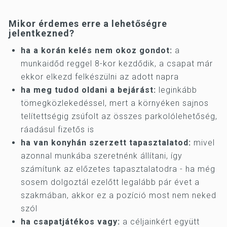
Mikor érdemes erre a lehetőségre
jelentkezned?
ha a korán kelés nem okoz gondot:
a
munkaidőd reggel 8-kor kezdődik, a csapat már
ekkor elkezd felkészülni az adott napra
ha meg tudod oldani a bejárást:
leginkább
tömegközlekedéssel, mert a környéken sajnos
telítettségig zsúfolt az összes parkolólehetőség,
ráadásul fizetős is
ha van konyhán szerzett tapasztalatod:
mivel
azonnal munkába szeretnénk állítani, így
számítunk az előzetes tapasztalatodra - ha még
sosem dolgoztál ezelőtt legalább pár évet a
szakmában, akkor ez a pozíció most nem neked
szól
ha csapatjátékos vagy:
a céljainkért együtt