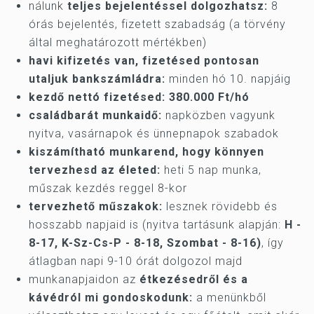
nálunk
teljes bejelentéssel dolgozhatsz:
8
órás bejelentés, fizetett szabadság (a törvény
által meghatározott mértékben)
havi kifizetés van, fizetésed pontosan
utaljuk bankszámládra:
minden hó 10. napjáig
kezdő nettó fizetésed: 380.000 Ft/hó
családbarát munkaidő:
napközben vagyunk
nyitva, vasárnapok és ünnepnapok szabadok
kiszámítható munkarend, hogy könnyen
tervezhesd az életed:
heti 5 nap munka,
műszak kezdés reggel 8-kor
tervezhető műszakok:
lesznek rövidebb és
hosszabb napjaid is (nyitva tartásunk alapján:
H -
8-17, K-Sz-Cs-P - 8-18, Szombat - 8-16)
, így
átlagban napi 9-10 órát dolgozol majd
munkanapjaidon az
étkezésedről és a
kávédról mi gondoskodunk:
a menünkből