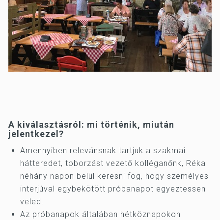
A kiválasztásról: m
i történik, miután
jelentkezel?
Amennyiben relevánsnak tartjuk a szakmai
hátteredet, toborzást vezető kolléganőnk, Réka
néhány napon belül keresni fog, hogy személyes
interjúval egybekötött próbanapot egyeztessen
veled.
Az próbanapok általában hétköznapokon