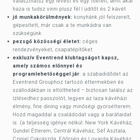
választhatsz egy levest és egy főételt, amit akár
haza is tudsz vinni plusz fél l üdítőt és 2 kávét
jó munkakörülmények:
konyhánk jól felszerelt,
gépesített, már csak a te munkádra van
szükségünk
pezsgő közösségi életet:
céges
rendezvényeket, csapatépítőket
exkluzív Eventrend klubtagságot kapsz,
amely számos előnnyel és
programlehetőséggel jár
: a szabadidődet az
Eventrend Grouphoz tartozó éttermekben és
szállodákban is eltöltheted – biztosan találsz az
ízlésedhez passzolót, legyen az laza kávéházi
élmény, fine dining vagy minőségi gyorsétterem.
Hozd magaddal a családodat vagy a barátaidat
is. (a teljesség igénye nélkül: New York Kávéház,
Gundel Étterem, Centrál Kávéház, Séf Asztala,
Cziniel Cukrászda, Főőrség és Lovarda Kávéház,