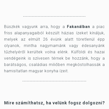
-------------------------------------------
Büszkék vagyunk arra, hogy a
Fakanálban
a piac
friss alapanyagaiból készült házias ízeket kínáljuk,
melyek az elmúlt 26 évünk alatt töretlenül épp
olyanok, mintha nagymamánk vagy édesanyánk
tűzhelyéről kerültek volna elénk. Külföldi és hazai
vendégeink is szívesen térnek be hozzánk, hogy a
barátságos, családias miliőben megkóstolhassák a
hamisítatlan magyar konyha ízeit.
--------------------------------------------
Mire számíthatsz, ha velünk fogsz dolgozni?