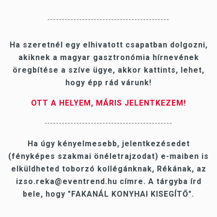
------------------------------------------
Ha szeretnél egy elhivatott csapatban dolgozni,
akiknek a magyar gasztronómia hírnevének
öregbítése a szíve ügye, akkor kattints, lehet,
hogy épp rád várunk!
OTT A HELYEM, MÁRIS JELENTKEZEM!
--------------------------------------------
Ha úgy kényelmesebb, jelentkezésedet
(fényképes szakmai önéletrajzodat) e-maiben is
elküldheted toborzó kollégánknak, Rékának, az
izso.reka@eventrend.hu
címre. A tárgyba írd
bele, hogy "FAKANÁL KONYHAI KISEGÍTŐ".