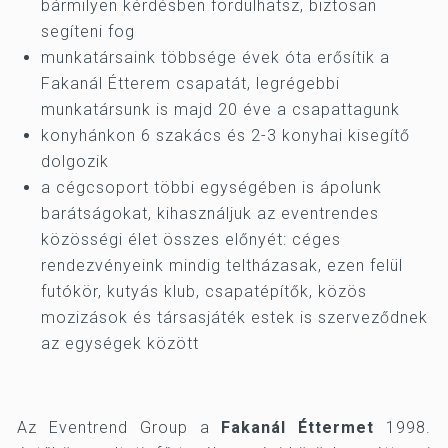
bármilyen kérdésben fordulhatsz, biztosan
segíteni fog
munkatársaink többsége évek óta erősítik a
Fakanál Étterem csapatát, legrégebbi
munkatársunk is majd 20 éve a csapattagunk
konyhánkon 6 szakács és 2-3 konyhai kisegítő
dolgozik
a cégcsoport többi egységében is ápolunk
barátságokat, kihasználjuk az eventrendes
közösségi élet összes előnyét: céges
rendezvényeink mindig teltházasak, ezen felül
futókör, kutyás klub, csapatépítők, közös
mozizások és társasjáték estek is szerveződnek
az egységek között
Az Eventrend Group a
Fakanál Éttermet
1998.