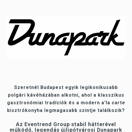
Szeretnél Budapest egyik legikonikusabb
polgári kávéházában alkotni, ahol a klasszikus
gasztronómiai tradíciók és a modern a’la carte
bisztrókonyha legmagasabb szintje találkozik?
Az Eventrend Group stabil hátterével
működő, legendás újlipótvárosi Dunapark