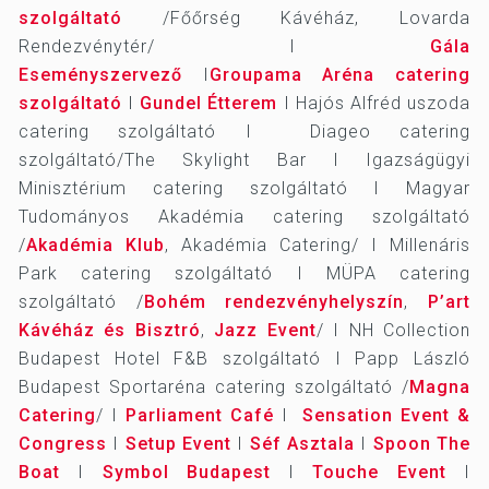
szolgáltató
/Főőrség Kávéház, Lovarda
Rendezvénytér/ I
Gála
Eseményszervező
I
Groupama Aréna catering
szolgáltató
I
Gundel Étterem
I Hajós Alfréd uszoda
catering szolgáltató I Diageo catering
szolgáltató/The Skylight Bar I Igazságügyi
Minisztérium catering szolgáltató I Magyar
Tudományos Akadémia catering szolgáltató
/
Akadémia Klub
, Akadémia Catering/ I Millenáris
Park catering szolgáltató I MÜPA catering
szolgáltató /
Bohém rendezvényhelyszín
,
P’art
Kávéház és Bisztró
,
Jazz Event
/ I NH Collection
Budapest Hotel F&B szolgáltató I Papp László
Budapest Sportaréna catering szolgáltató /
Magna
Catering
/ I
Parliament Café
I
Sensation Event &
Congress
I
Setup Event
I
Séf Asztala
I
Spoon The
Boat
I
Symbol Budapest
I
Touche Event
I