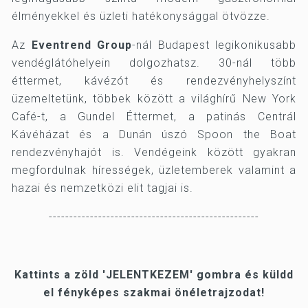
élményekkel és üzleti hatékonysággal ötvözze.
Az
Eventrend Group
-nál Budapest legikonikusabb
vendéglátóhelyein dolgozhatsz. 30-nál több
éttermet, kávézót és rendezvényhelyszínt
üzemeltetünk, többek között a világhírű New York
Café-t, a Gundel Éttermet, a patinás Centrál
Kávéházat és a Dunán úszó Spoon the Boat
rendezvényhajót is. Vendégeink között gyakran
megfordulnak hírességek, üzletemberek valamint a
hazai és nemzetközi elit tagjai is.
---------------------------------------------------
Kattints a zöld 'JELENTKEZEM' gombra és küldd
el fényképes szakmai önéletrajzodat!