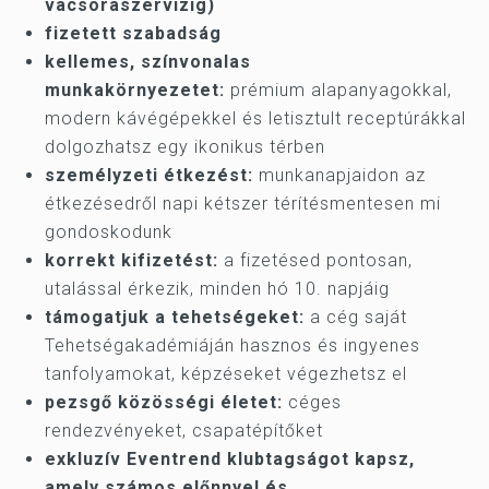
vacsoraszervizig)
fizetett szabadság
kellemes, színvonalas
munkakörnyezetet:
prémium alapanyagokkal,
modern kávégépekkel és letisztult receptúrákkal
dolgozhatsz egy ikonikus térben
személyzeti étkezést:
munkanapjaidon az
étkezésedről napi kétszer térítésmentesen mi
gondoskodunk
korrekt kifizetést:
a fizetésed pontosan,
utalással érkezik, minden hó 10. napjáig
támogatjuk a tehetségeket:
a cég saját
Tehetségakadémiáján hasznos és ingyenes
tanfolyamokat, képzéseket végezhetsz el
pezsgő közösségi életet:
céges
rendezvényeket, csapatépítőket
exkluzív Eventrend klubtagságot kapsz,
amely számos előnnyel és