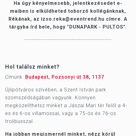
Ha úgy kényelmesebb, jelentkezésedet e-
maiben is elküldheted toborzó kollégánknak,
Rékának, az
izso.reka@eventrend.hu
címre. A
tárgyba írd bele, hogy "DUNAPARK - PULTOS".
------------------------------------------------
Hol találsz minket?
Címünk:
Budapest, Pozsonyi út 38, 1137
Újlipótváros szívében, a Szent István park
szomszédságában vagyunk. Könnyen
megközelíthetsz minket a Jászai Mari tér felől a 4-
es és 6-os villamossal, vagy a 75-ös és 76-os
trolibusszal.
Ha jobban megismernél minket, nézz körül