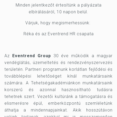
Minden jelentkezőt értesítünk a pályázata
elbírálásáról, 10 napon belül.
Várjuk, hogy megismerhessünk:
Réka és az Eventrend HR csapata
Az
Eventrend Group
30 éve működik a magyar
vendéglátás, üzemeltetés és rendezvényszervezés
területén. Partneri programunk korlátlan fejlődési és
továbblépési lehetőséget kínál munkatársaink
számára. A Tehetségakadémiánkon munkatársaink
korszerű és azonnal hasznosítható tudásra
tehetnek szert. Vezetői kultúránk a támogatásra és
elismerésre épül, emberközpontú szemléletünk
áthatja a mindennapjainkat. Akik hosszútávon
velünk tartanak, azokkal mi is messzemenően