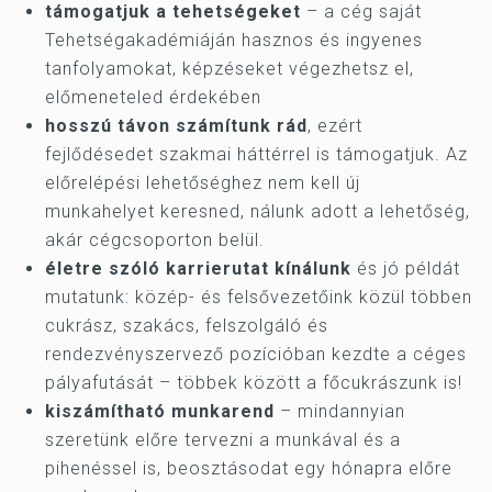
támogatjuk a tehetségeket
– a cég saját
Tehetségakadémiáján hasznos és ingyenes
tanfolyamokat, képzéseket végezhetsz el,
előmeneteled érdekében
hosszú távon számítunk rád
, ezért
fejlődésedet szakmai háttérrel is támogatjuk. Az
előrelépési lehetőséghez nem kell új
munkahelyet keresned, nálunk adott a lehetőség,
akár cégcsoporton belül.
életre szóló karrierutat kínálunk
és jó példát
mutatunk: közép- és felsővezetőink közül többen
cukrász, szakács, felszolgáló és
rendezvényszervező pozícióban kezdte a céges
pályafutását – többek között a főcukrászunk is!
kiszámítható munkarend
– mindannyian
szeretünk előre tervezni a munkával és a
pihenéssel is, beosztásodat egy hónapra előre