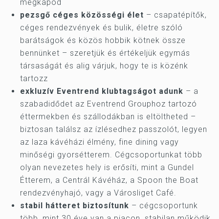
megkapod
pezsgő céges közösségi élet
– csapatépítők,
céges rendezvények és bulik, életre szóló
barátságok és közös hobbik kötnek össze
bennünket – szeretjük és értékeljük egymás
társaságát és alig várjuk, hogy te is közénk
tartozz
exkluzív Eventrend klubtagságot adunk
– a
szabadidődet az Eventrend Grouphoz tartozó
éttermekben és szállodákban is eltöltheted –
biztosan találsz az ízlésedhez passzolót, legyen
az laza kávéházi élmény, fine dining vagy
minőségi gyorsétterem. Cégcsoportunkat több
olyan nevezetes hely is erősíti, mint a Gundel
Étterem, a Centrál Kávéház, a Spoon the Boat
rendezvényhajó, vagy a Városliget Café.
stabil hátteret biztosítunk
– cégcsoportunk
több, mint 30 éve van a piacon, stabilan működik