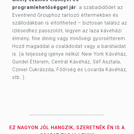
programlehetőséggel jár
: a szabadidődet az
Eventrend Grouphoz tartozó éttermekben és
szállodákban is eltöltheted – biztosan találsz az
ízlésedhez passzolót, legyen az laza kávéházi
élmény, fine dining vagy minőségi gyorsétterem.
Hozd magaddal a családodat vagy a barátaidat
is. (a teljesség igénye nélkül: New York Kávéház,
Gundel Étterem, Centrál Kávéház, Séf Asztala,
Cziniel Cukrászda, Főőrség és Lovarda Kávéház,
stb..)
------------------------------------------
EZ NAGYON JÓL HANGZIK, SZERETNÉK ÉN IS A