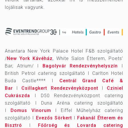
lojálisak vagyunk.
Anantara New York Palace Hotel F&B szolgáltató
/
New York Kávéház
, White Salon Étterem, Poets’
Bar, Atrium/ I
Bagolyvár Rendezvényhelyszín
I
British Petrol catering szolgáltató I Carlton Hotel
Buda Castle**** I
Centrál Grand Café &
Bar
I
Csillagkert Rendezvényközpont
I
Cziniel
Cukrászda
I D50 Rendezvényközpont catering
szolgáltató I Duna Aréna catering szolgáltató
I
Domus Vinorum
I Eiffel Műhelyház catering
szolgáltató I
Evezős Sörkert
I
Fakanál Étterem és
Bisztró
I
Főőrség és Lovarda catering