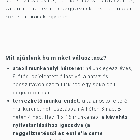
carte vacsoráknak, a kézműves cukrászatnak,
valamint az esti pezsgőzésnek és a modern
koktélkultúrának egyaránt.
----------------------------------------------
Mit ajánlunk ha minket választasz?
stabil munkahelyi hátteret:
nálunk egész éves,
8 órás, bejelentett állást vállalhatsz és
hosszútávon számítunk rád egy sokoldalú
cégcsoportban
tervezhető munkarendet:
általánostól eltérő
munkarend, heti osztásban A héten 3 nap, B
héten 4 nap. Havi 15-16 munkanap,
a kávéház
nyitvatartásához igazodva (a
reggeliztetéstől az esti a'la carte