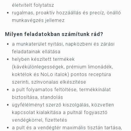
életvitelt folytatsz
rugalmas, proaktív hozzáállás és precíz, önálló
munkavégzés jellemez
Milyen feladatokban számítunk rád?
a munkaterület nyitási, napközbeni és zárási
feladatainak ellátása
helyben készített termékek
(kávékülönlegességek, prémium limonádék,
koktélok és NoLo italok) pontos receptúra
szerinti, színvonalas elkészítése
a pult folyamatos feltöltése, termékkínálat
biztosítása, standolás
ügyfélélményt szerző kiszolgálás, közvetlen
kapcsolat kialakítása a pultnál fogyasztó
vendégkörrel, fizettetés
a pult és a vendégtér maximális tisztán tartása,