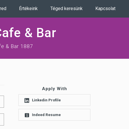
ered
Értékeink
Téged keresünk
Kapcsolat
Cafe & Bar
fe & Bar 1887
Apply With
Linkedin Profile
Indeed Resume