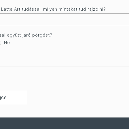
atte Art tudással, milyen mintákat tud rajzolni?
sal együtt járó pörgést?
No
gse