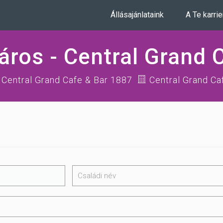
Állásajánlataink
A Te karri
áros - Central Grand 
 Central Grand Cafe & Bar 1887
Central Grand Ca