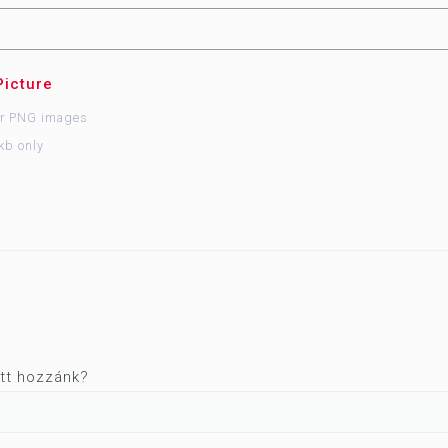
Picture
or PNG images
kb only
ett hozzánk?