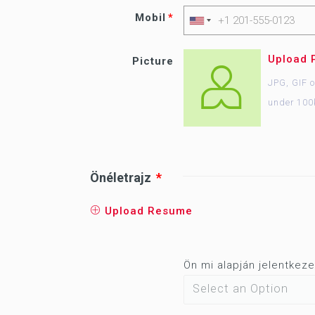
Mobil
Upload 
Picture
JPG, GIF 
under 100
Önéletrajz
Upload Resume
Ön mi alapján jelentkez