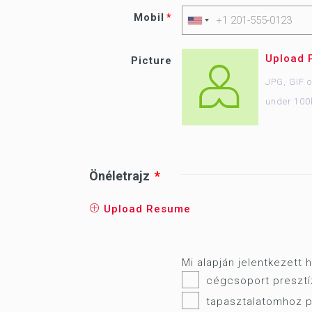
Mobil
Upload 
Picture
JPG, GIF 
under 100
Önéletrajz
Upload Resume
Mi alapján jelentkezett
cégcsoport presztíz
tapasztalatomhoz p