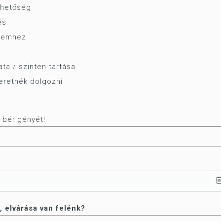
ehetőség
és
lyemhez
ata / szinten tartása
szeretnék dolgozni
 bérigényét!
, elvárása van felénk?