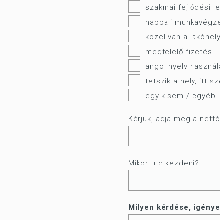
szakmai fejlődési l
nappali munkavégz
közel van a lakóhe
megfelelő fizetés
angol nyelv használ
tetszik a hely, itt 
egyik sem / egyéb
Kérjük, adja meg a nettó
Mikor tud kezdeni?
Milyen kérdése, igénye