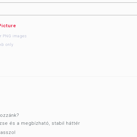
Picture
or PNG images
kb only
 hozzánk?
se és a megbízható, stabil háttér
asszol