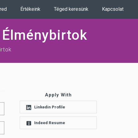
ered
Értékeink
Téged keresünk
Kapcsolat
i Élménybirtok
rtok
Apply With
Linkedin Profile
Indeed Resume