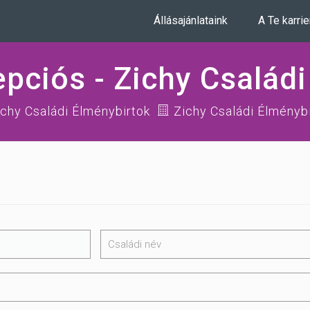
Állásajánlataink
A Te karri
epciós - Zichy Család
chy Családi Élménybirtok
Zichy Családi Élménybi