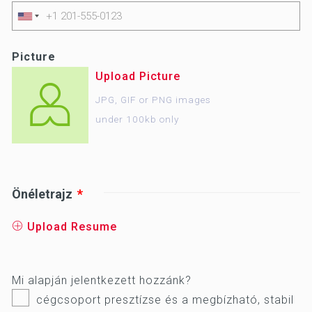
Picture
Upload Picture
JPG, GIF or PNG images
under 100kb only
Önéletrajz
Upload Resume
Mi alapján jelentkezett hozzánk?
cégcsoport presztízse és a megbízható, stabil