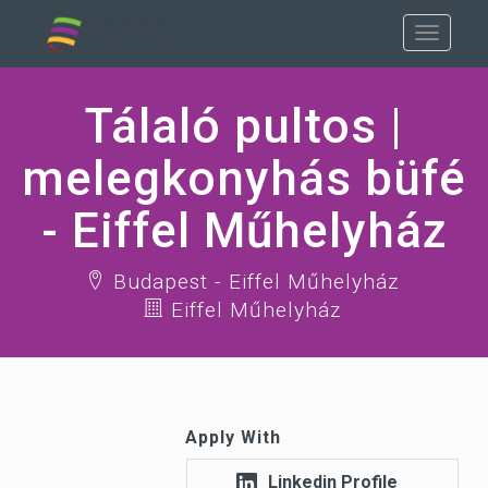
Tálaló pultos |
melegkonyhás büfé
- Eiffel Műhelyház
Budapest - Eiffel Műhelyház
Eiffel Műhelyház
Apply With
Linkedin Profile