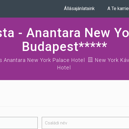
Állásajánlataink
A Te karri
sta - Anantara New Yo
Budapest*****
s Anantara New York Palace Hotel
New York Káv
Hotel