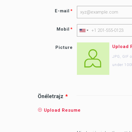
E-mail
Mobil
Upload 
Picture
JPG, GIF 
under 100
Önéletrajz
Upload Resume