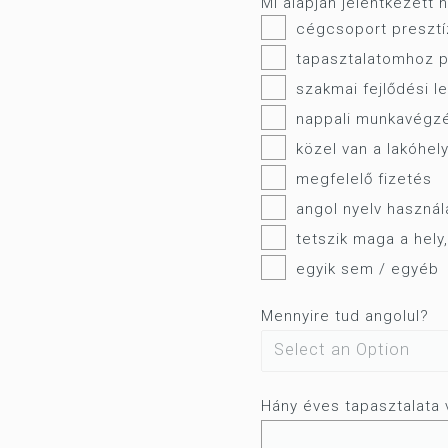
Mi alapján jelentkezett
cégcsoport presztíz
tapasztalatomhoz p
szakmai fejlődési l
nappali munkavégz
közel van a lakóhe
megfelelő fizetés
angol nyelv használ
tetszik maga a hely,
egyik sem / egyéb
Mennyire tud angolul?
Hány éves tapasztalata