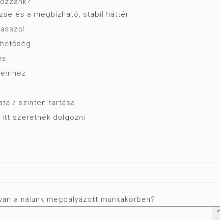
 hozzánk?
se és a megbízható, stabil háttér
asszol
ehetőség
és
lyemhez
ata / szinten tartása
 itt szeretnék dolgozni
 van a nálunk megpályázott munkakörben?