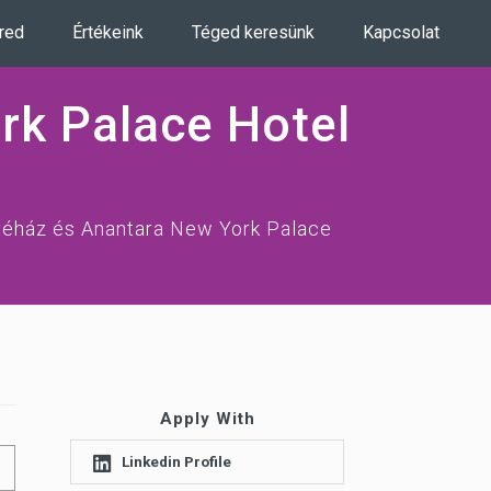
ered
Értékeink
Téged keresünk
Kapcsolat
rk Palace Hotel
éház és Anantara New York Palace
Apply With
Linkedin Profile