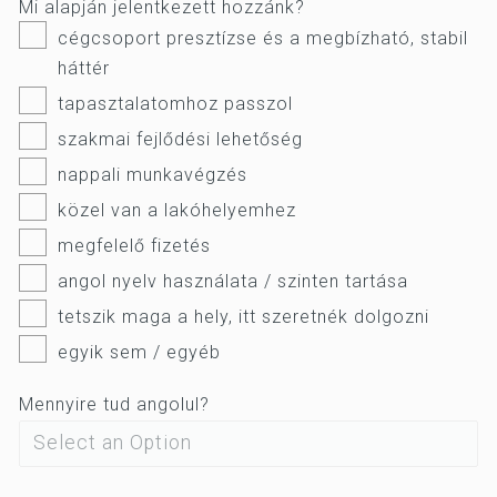
Mi alapján jelentkezett hozzánk?
cégcsoport presztízse és a megbízható, stabil
háttér
tapasztalatomhoz passzol
szakmai fejlődési lehetőség
nappali munkavégzés
közel van a lakóhelyemhez
megfelelő fizetés
angol nyelv használata / szinten tartása
tetszik maga a hely, itt szeretnék dolgozni
egyik sem / egyéb
Mennyire tud angolul?