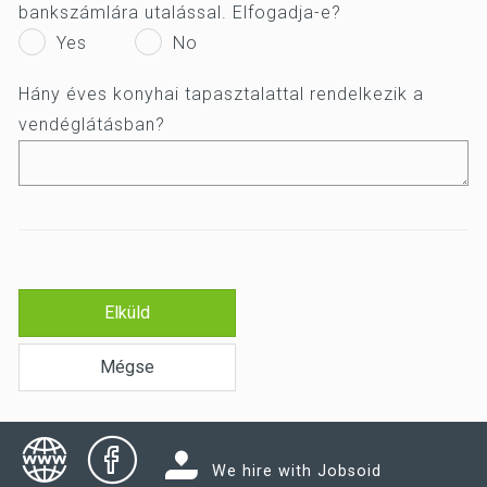
bankszámlára utalással. Elfogadja-e?
Yes
No
Hány éves konyhai tapasztalattal rendelkezik a
vendéglátásban?
Elküld
Mégse
We hire with Jobsoid