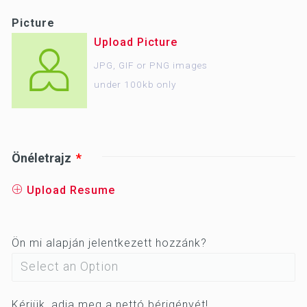
Picture
Upload Picture
JPG, GIF or PNG images
under 100kb only
Önéletrajz
Upload Resume
Ön mi alapján jelentkezett hozzánk?
Kérjük, adja meg a nettó bérigényét!