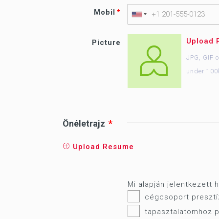
Mobil
Upload 
Picture
JPG, GIF 
under 100
Önéletrajz
Upload Resume
Mi alapján jelentkezett
cégcsoport presztíz
tapasztalatomhoz p