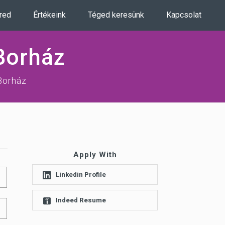
ered
Értékeink
Téged keresünk
Kapcsolat
Borház
Borház
Apply With
Linkedin Profile
Indeed Resume