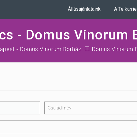
Állásajánlataink
A Te karri
cs - Domus Vinorum 
apest - Domus Vinorum Borház
Domus Vinorum 