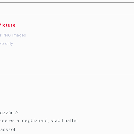
Picture
or PNG images
kb only
 hozzánk?
se és a megbízható, stabil háttér
asszol