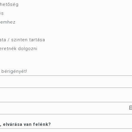
ehetőség
és
lyemhez
ata / szinten tartása
szeretnék dolgozni
 bérigényét!
, elvárása van felénk?