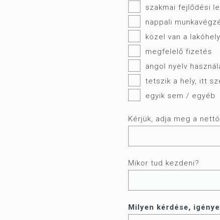
szakmai fejlődési l
nappali munkavégz
közel van a lakóhe
megfelelő fizetés
angol nyelv használ
tetszik a hely, itt 
egyik sem / egyéb
Kérjük, adja meg a nettó
Mikor tud kezdeni?
Milyen kérdése, igénye